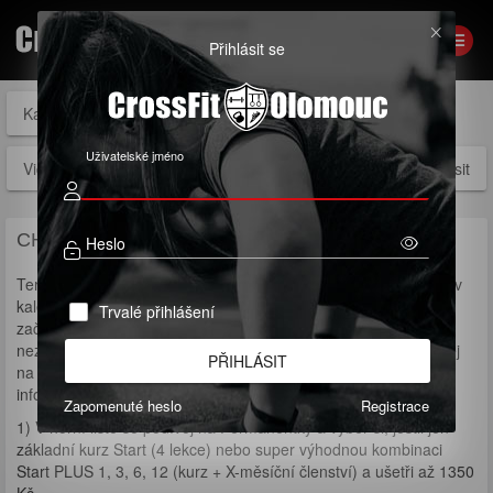
Přihlásit se
Kalendáře
Permanentky
Členství
Vouchery
Uživatelské jméno
Videa
Přihlásit
CHCEŠ ZAČÍT S CROSSFITEM?
Heslo
Termíny prvních
INDIVIDUÁLNÍCH
(
1 na 1
) lekcí kurzu najdeš v
kalendáři níže (modré tlačítko nad kalendářem Termíny
Trvalé přihlášení
začátečnických kurzů). Pokud ne, zrovna neprobíhá kurz, ale
nezoufej, vyplň
formulář
a ozveme se ti nebo nám ihned zavolej
PŘIHLÁSIT
na 776188819 nebo napiš zprávu na e-mail
info@crossfitolomouc.com
Zapomenuté heslo
Registrace
1) V horní liště se podívej na Permanentky a vyber si, jestli jen
základní kurz Start (4 lekce) nebo super výhodnou kombinaci
Start PLUS 1, 3, 6, 12 (kurz + X-měsíční členství) a ušetři až 1350