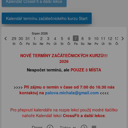
Kalendář CrossFit a další lekce
Kalendář termínu začátečnického kurzu Start
Srpen 2026
28
29
30
31
1
2
3
4
5
6
7
8
9
10
11
12
13
14
Út
St
Čt
Pá
So
Ne
Po
Út
St
Čt
Pá
So
Ne
Po
Út
St
Čt
Pá
NOVÉ TERMÍNY ZAČÁTEČNICKÝCH KURZŮ!!!
2026
Nespočet termínů, ale
POUZE 3 MÍSTA
>>>>
Při zájmu o termín v čase od 7:00 do 16:30 nás
kontaktuj na
palova.michala@gmail.com
<<<<
Pro přepnutí kalendáře na rozpis lekcí použij modré tlačítko
nahoře Kalendář lekcí
CrossFit a další lekce
.
Dnes