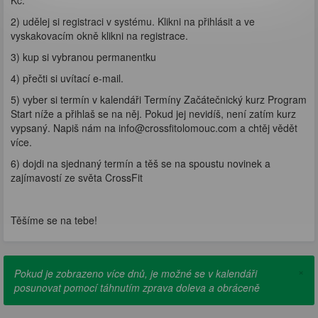
Kč.
2) udělej si registraci v systému. Klikni na přihlásit a ve
vyskakovacím okně klikni na registrace.
3) kup si vybranou permanentku
4) přečti si uvítací e-mail.
5) vyber si termín v kalendáři Termíny Začátečnický kurz Program
Start níže a přihlaš se na něj. Pokud jej nevidíš, není zatím kurz
vypsaný. Napiš nám na info@crossfitolomouc.com a chtěj vědět
více.
6) dojdi na sjednaný termín a těš se na spoustu novinek a
zajímavostí ze světa CrossFit
Těšíme se na tebe!
×
Pokud je zobrazeno více dnů, je možné se v kalendáři
posunovat pomocí táhnutím zprava doleva a obráceně