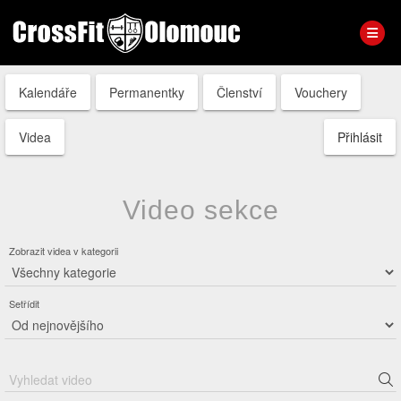
Kalendáře
Permanentky
Členství
Vouchery
Videa
Přihlásit
Video sekce
Zobrazit videa v kategorii
Setřídit
Vyhledat video