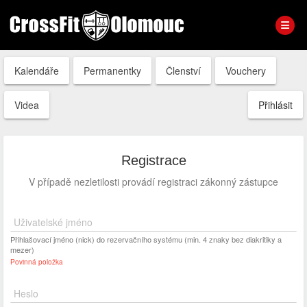
Kalendáře
Permanentky
Členství
Vouchery
Videa
Přihlásit
Registrace
V případě nezletilosti provádí registraci zákonný zástupce
Uživatelské jméno
Přihlašovací jméno (nick) do rezervačního systému (min. 4 znaky bez diakritiky a
mezer)
Povinná položka
Heslo