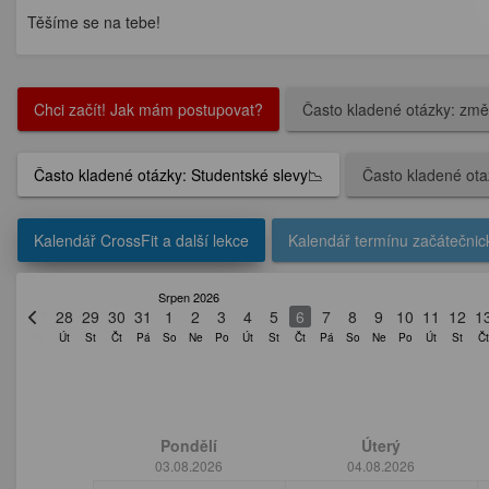
Těšíme se na tebe!
Chci začít! Jak mám postupovat?
Často kladené otázky: změ
Často kladené otázky: Studentské slevy📉
Často kladené otaz
Kalendář CrossFit a další lekce
Kalendář termínu začátečnic
Srpen 2026
27
28
29
30
31
1
2
3
4
5
6
7
8
9
10
11
12
1
Po
Út
St
Čt
Pá
So
Ne
Po
Út
St
Čt
Pá
So
Ne
Po
Út
St
Čt
Pondělí
Úterý
03.08.2026
04.08.2026