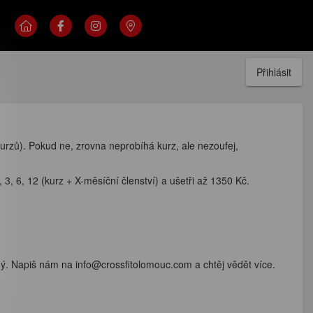
Přihlásit
urzů). Pokud ne, zrovna neprobíhá kurz, ale nezoufej,
 3, 6, 12 (kurz + X-měsíční členství) a ušetři až 1350 Kč.
saný. Napiš nám na info@crossfitolomouc.com a chtěj vědět více.