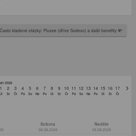
Často kladené otázky: Pluxee (dříve Sodexo) a další benefity 💸
áří 2026
1
2
3
4
5
6
7
8
9
10
11
12
13
14
15
16
17
18
19
Út
St
Čt
Pá
So
Ne
Po
Út
St
Čt
Pá
So
Ne
Po
Út
St
Čt
Pá
So
Sobota
Neděle
26
08.08.2026
09.08.2026