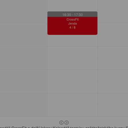
16:30
- 17:30
CrossFit
Jenda
4
/
8