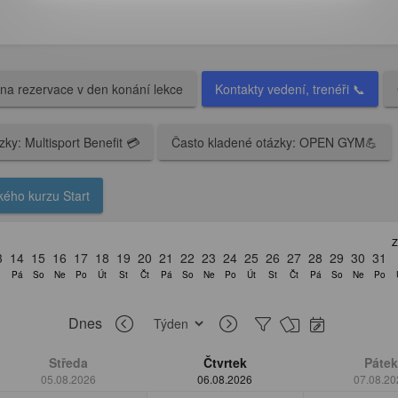
na rezervace v den konání lekce
Kontakty vedení, trenéři 📞
ky: Multisport Benefit 💳
Často kladené otázky: OPEN GYM💪
kého kurzu Start
Z
3
14
15
16
17
18
19
20
21
22
23
24
25
26
27
28
29
30
31
Pá
So
Ne
Po
Út
St
Čt
Pá
So
Ne
Po
Út
St
Čt
Pá
So
Ne
Po
Dnes
Středa
Čtvrtek
Pátek
05.08.2026
06.08.2026
07.08.20