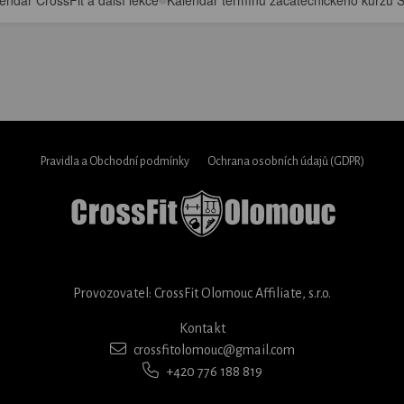
endář CrossFit a další lekce
Kalendář termínu začátečnického kurzu S
Pravidla a Obchodní podmínky
Ochrana osobních údajů (GDPR)
Provozovatel: CrossFit Olomouc Affiliate, s.r.o.
Kontakt
crossfitolomouc@gmail.com
+420 776 188 819