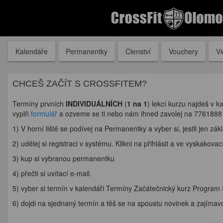
Kalendáře
Permanentky
Členství
Vouchery
V
CHCEŠ ZAČÍT S CROSSFITEM?
Termíny prvních
INDIVIDUÁLNÍCH
(
1 na 1
) lekcí kurzu najdeš v 
vyplň
formulář
a ozveme se ti nebo nám ihned zavolej na 7761888
1) V horní liště se podívej na Permanentky a vyber si, jestli jen z
2) udělej si registraci v systému. Klikni na přihlásit a ve vyskakovac
3) kup si vybranou permanentku
4) přečti si uvítací e-mail.
5) vyber si termín v kalendáři Termíny Začátečnický kurz Program S
6) dojdi na sjednaný termín a těš se na spoustu novinek a zajímavo