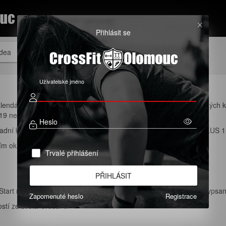
Přihlásit se
idea
Uživatelské jméno
kalendáři níže (modré tlačítko nad kalendářem Termíny začátečnických k
19 nebo napiš zprávu na e-mail info@crossfitolomouc.com
Heslo
ákladní kurz Start (4 lekce) nebo super výhodnou kombinaci Start PLUS 1,
ím okně klikni na registrace.
Trvalé přihlášení
PŘIHLÁSIT
tart níže a přihlaš se na něj. Pokud jej nevidíš, není zatím kurz vyp
Zapomenuté heslo
Registrace
stí ze světa CrossFit