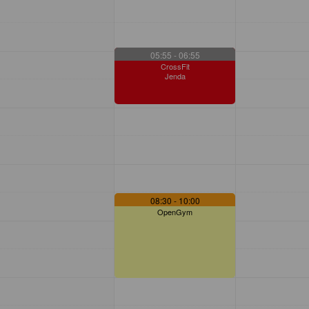
05:55
- 06:55
CrossFit
Jenda
08:30
- 10:00
OpenGym