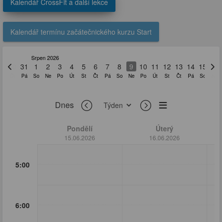
Kalendář CrossFit a další lekce
Kalendář termínu začátečnického kurzu Start
Srpen 2026
30
31
1
2
3
4
5
6
7
8
9
10
11
12
13
14
15
16
Čt
Pá
So
Ne
Po
Út
St
Čt
Pá
So
Ne
Po
Út
St
Čt
Pá
So
Ne
Dnes
Pondělí
Úterý
15.06.2026
16.06.2026
5:00
6:00