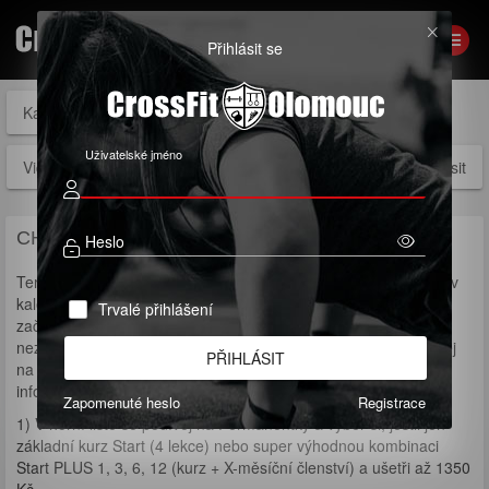
Přihlásit se
Kalendáře
Permanentky
Členství
Vouchery
Uživatelské jméno
Videa
Přihlásit
CHCEŠ ZAČÍT S CROSSFITEM?
Heslo
Termíny prvních
INDIVIDUÁLNÍCH
(
1 na 1
) lekcí kurzu najdeš v
kalendáři níže (modré tlačítko nad kalendářem Termíny
Trvalé přihlášení
začátečnických kurzů). Pokud ne, zrovna neprobíhá kurz, ale
nezoufej, vyplň
formulář
a ozveme se ti nebo nám ihned zavolej
PŘIHLÁSIT
na 776188819 nebo napiš zprávu na e-mail
info@crossfitolomouc.com
Zapomenuté heslo
Registrace
1) V horní liště se podívej na Permanentky a vyber si, jestli jen
základní kurz Start (4 lekce) nebo super výhodnou kombinaci
Start PLUS 1, 3, 6, 12 (kurz + X-měsíční členství) a ušetři až 1350