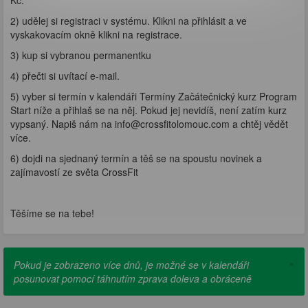
Kč.
2) udělej si registraci v systému. Klikni na přihlásit a ve
vyskakovacím okně klikni na registrace.
3) kup si vybranou permanentku
4) přečti si uvítací e-mail.
5) vyber si termín v kalendáři Termíny Začátečnický kurz Program
Start níže a přihlaš se na něj. Pokud jej nevidíš, není zatím kurz
vypsaný. Napiš nám na info@crossfitolomouc.com a chtěj vědět
více.
6) dojdi na sjednaný termín a těš se na spoustu novinek a
zajímavostí ze světa CrossFit
Těšíme se na tebe!
×
Pokud je zobrazeno více dnů, je možné se v kalendáři
posunovat pomocí táhnutím zprava doleva a obráceně