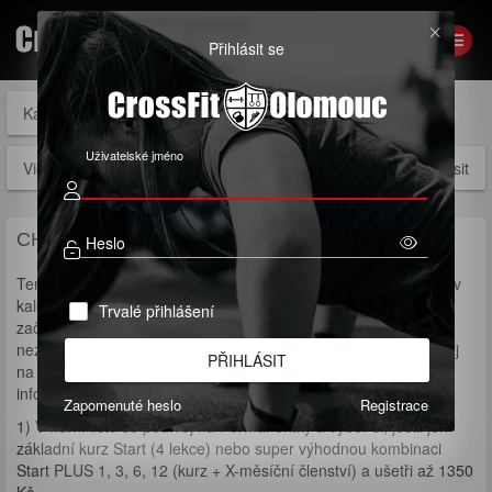
Přihlásit se
Kalendáře
Permanentky
Členství
Vouchery
Uživatelské jméno
Videa
Přihlásit
CHCEŠ ZAČÍT S CROSSFITEM?
Heslo
Termíny prvních
INDIVIDUÁLNÍCH
(
1 na 1
) lekcí kurzu najdeš v
kalendáři níže (modré tlačítko nad kalendářem Termíny
Trvalé přihlášení
začátečnických kurzů). Pokud ne, zrovna neprobíhá kurz, ale
nezoufej, vyplň
formulář
a ozveme se ti nebo nám ihned zavolej
PŘIHLÁSIT
na 776188819 nebo napiš zprávu na e-mail
info@crossfitolomouc.com
Zapomenuté heslo
Registrace
1) V horní liště se podívej na Permanentky a vyber si, jestli jen
základní kurz Start (4 lekce) nebo super výhodnou kombinaci
Start PLUS 1, 3, 6, 12 (kurz + X-měsíční členství) a ušetři až 1350