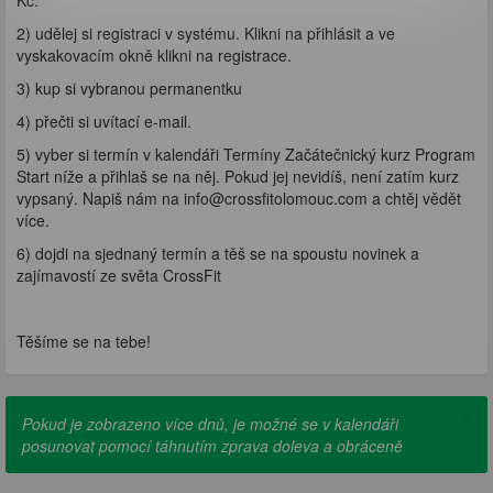
Kč.
2) udělej si registraci v systému. Klikni na přihlásit a ve
vyskakovacím okně klikni na registrace.
3) kup si vybranou permanentku
4) přečti si uvítací e-mail.
5) vyber si termín v kalendáři Termíny Začátečnický kurz Program
Start níže a přihlaš se na něj. Pokud jej nevidíš, není zatím kurz
vypsaný. Napiš nám na info@crossfitolomouc.com a chtěj vědět
více.
6) dojdi na sjednaný termín a těš se na spoustu novinek a
zajímavostí ze světa CrossFit
Těšíme se na tebe!
×
Pokud je zobrazeno více dnů, je možné se v kalendáři
posunovat pomocí táhnutím zprava doleva a obráceně