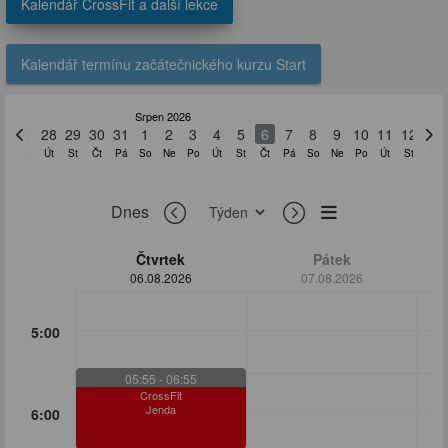
Kalendář CrossFit a další lekce
Kalendář termínu začátečnického kurzu Start
Srpen 2026
27
28
29
30
31
1
2
3
4
5
6
7
8
9
10
11
12
13
Po
Út
St
Čt
Pá
So
Ne
Po
Út
St
Čt
Pá
So
Ne
Po
Út
St
Čt
Dnes
Čtvrtek
Pátek
06.08.2026
07.08.2026
5:00
05:55
- 06:55
CrossFit
Jenda
6:00