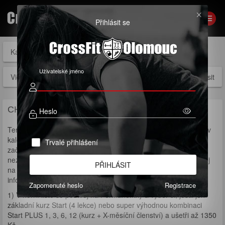
Přihlásit se
Kalendáře
Permanentky
Členství
Vouchery
Uživatelské jméno
Videa
Přihlásit
CHCEŠ ZAČÍT S CROSSFITEM?
Heslo
Termíny prvních
INDIVIDUÁLNÍCH
(
1 na 1
) lekcí kurzu najdeš v
kalendáři níže (modré tlačítko nad kalendářem Termíny
Trvalé přihlášení
začátečnických kurzů). Pokud ne, zrovna neprobíhá kurz, ale
nezoufej, vyplň
formulář
a ozveme se ti nebo nám ihned zavolej
PŘIHLÁSIT
na 776188819 nebo napiš zprávu na e-mail
info@crossfitolomouc.com
Zapomenuté heslo
Registrace
1) V horní liště se podívej na Permanentky a vyber si, jestli jen
základní kurz Start (4 lekce) nebo super výhodnou kombinaci
Start PLUS 1, 3, 6, 12 (kurz + X-měsíční členství) a ušetři až 1350