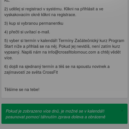
Kč.
2) udělej si registraci v systému. Klikni na přihlásit a ve
vyskakovacím okně klikni na registrace.
3) kup si vybranou permanentku
4) přečti si uvítací e-mail.
5) vyber si termín v kalendáři Termíny Začátečnický kurz Program
Start níže a přihlaš se na něj. Pokud jej nevidíš, není zatím kurz
vypsaný. Napiš nám na info@crossfitolomouc.com a chtěj vědět
více.
6) dojdi na sjednaný termín a těš se na spoustu novinek a
zajímavostí ze světa CrossFit
Těšíme se na tebe!
×
Pokud je zobrazeno více dnů, je možné se v kalendáři
posunovat pomocí táhnutím zprava doleva a obráceně