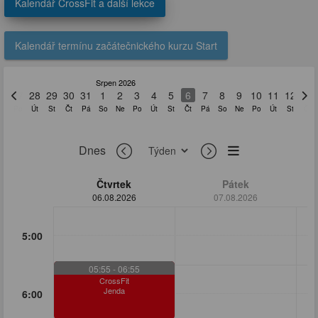
Kalendář CrossFit a další lekce
Kalendář termínu začátečnického kurzu Start
Srpen 2026
27
28
29
30
31
1
2
3
4
5
6
7
8
9
10
11
12
13
Po
Út
St
Čt
Pá
So
Ne
Po
Út
St
Čt
Pá
So
Ne
Po
Út
St
Čt
Dnes
Čtvrtek
Pátek
06.08.2026
07.08.2026
5:00
05:55
- 06:55
CrossFit
Jenda
6:00