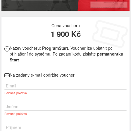
Cena voucheru
1 900 Kč
Název voucheru:
ProgramStart
. Voucher lze uplatnit po
přihlášení do systému. Po zadání kódu získáte
permanentku
Start
Na zadaný e-mail obdržíte voucher
Email
Povinná položka
Jméno
Povinná položka
Přijmení