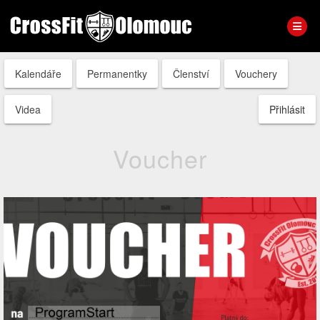
Kalendáře
Permanentky
Členství
Vouchery
Videa
Přihlásit
Voucher