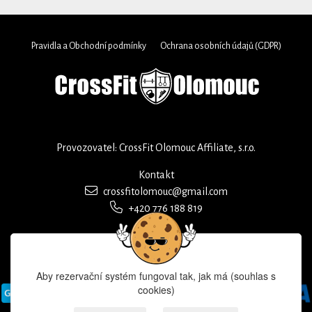
Pravidla a Obchodní podmínky
Ochrana osobních údajů (GDPR)
Provozovatel: CrossFit Olomouc Affiliate, s.r.o.
Kontakt
crossfitolomouc@gmail.com
+420 776 188 819
Aby rezervační systém fungoval tak, jak má (souhlas s
cookies)