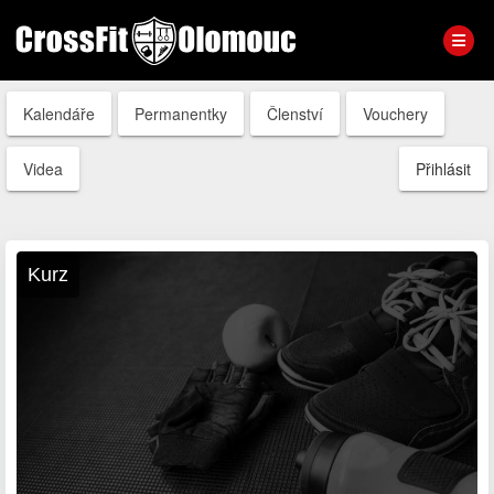
Kalendáře
Permanentky
Členství
Vouchery
Videa
Přihlásit
Kurz