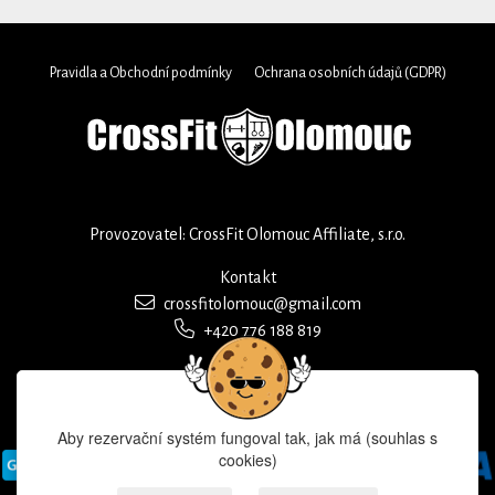
Pravidla a Obchodní podmínky
Ochrana osobních údajů (GDPR)
Provozovatel: CrossFit Olomouc Affiliate, s.r.o.
Kontakt
crossfitolomouc@gmail.com
+420 776 188 819
Aby rezervační systém fungoval tak, jak má (souhlas s
cookies)