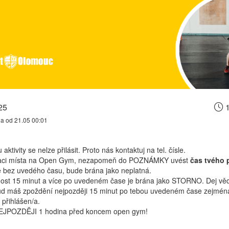
25
1
na od 21.05 00:01
aktivity se nelze přilásit. Proto nás kontaktuj na tel. čísle.
vaci místa na Open Gym, nezapomeň do POZNÁMKY uvést
čas tvého 
 bez uvedého času, bude brána jako neplatná.
ost 15 minut a více po uvedeném čase je brána jako STORNO. Dej vědě
kud máš zpoždění nejpozději 15 minut po tebou uvedeném čase zejména
přihlášen/a.
EJPOZDĚJI 1 hodina před koncem open gym!