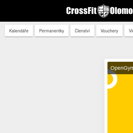
Kalendáře
Permanentky
Členství
Vouchery
V
OpenGy