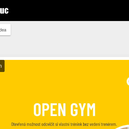
idea
m