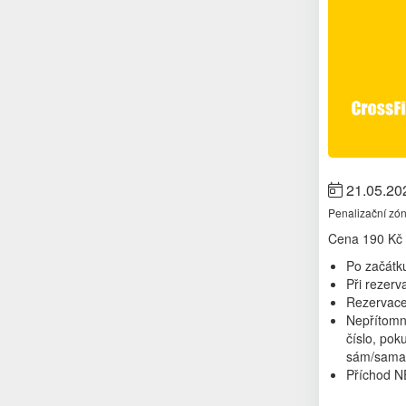
21.05.20
Penalizační zó
Cena
190 Kč
Po začátku 
Při rezer
Rezervace
Nepřítomn
číslo, po
sám/sama 
Příchod N