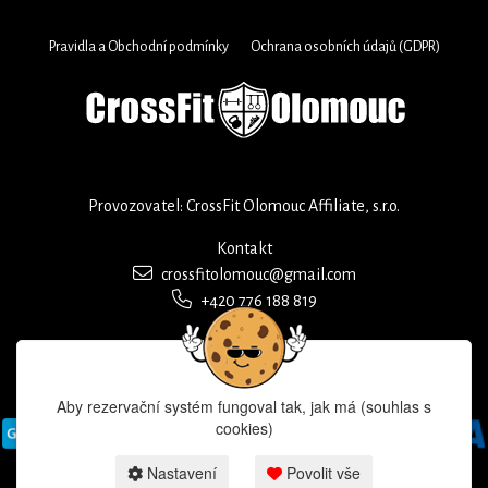
Pravidla a Obchodní podmínky
Ochrana osobních údajů (GDPR)
Provozovatel: CrossFit Olomouc Affiliate, s.r.o.
Kontakt
crossfitolomouc@gmail.com
+420 776 188 819
Aby rezervační systém fungoval tak, jak má (souhlas s
cookies)
Nastavení
Povolit vše