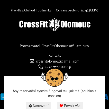
Pravidla a Obchodní podmínky
Ochrana osobních údajů (GDPR)
Provozovatel: CrossFit Olomouc Affiliate, s.r.o.
Kontakt
crossfitolomouc@gmail.com
+420 776 188 819
Aby rezervační systém fungoval tak, jak má (souhlas s
cookies)
Nastavení
Povolit vše