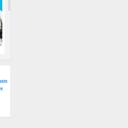
aste
de