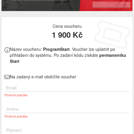
Cena voucheru
1 900 Kč
Název voucheru:
ProgramStart
. Voucher lze uplatnit po
přihlášení do systému. Po zadání kódu získáte
permanentku
Start
Na zadaný e-mail obdržíte voucher
Email
Povinná položka
Jméno
Povinná položka
Přijmení