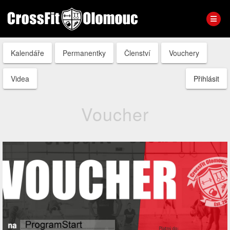
Kalendáře
Permanentky
Členství
Vouchery
Videa
Přihlásit
Voucher