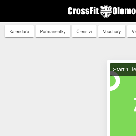
Kalendáře
Permanentky
Členství
Vouchery
V
Start 1. l