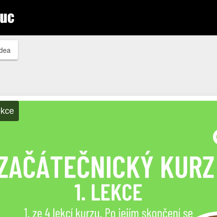
idea
ekce