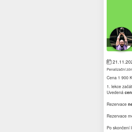
21.11.20
Penalizační zó
Cena
1 900 
1. lekce začá
Uvedená
cen
Rezervace
n
Rezervace mo
Po skončení 