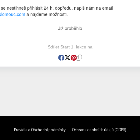
 se nestihneš přihlásit 24 h. dopředu, napiš nám na email
tolomouc.com
a najdeme možnosti.
Již proběhlo
Sdílet Start 1. lekce na
Pravidla a Obchodní podmínky
Ochrana osobních údajů (GDPR)