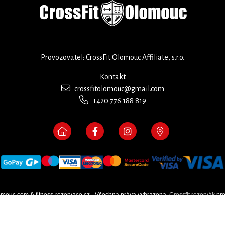
Provozovatel: CrossFit Olomouc Affiliate, s.r.o.
Kontakt
crossfitolomouc@gmail.com
+420 776 188 819
omouc.com & fitness-rezervace.cz - Všechna práva vyhrazena.
Crossfit rezervák
pro
Moje cookies nastavení.