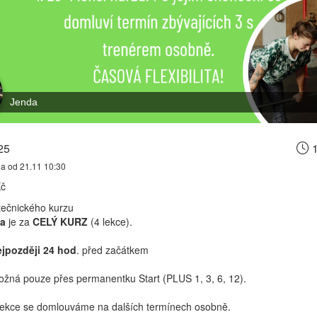
Jenda
25
1
na od 21.11 10:30
Kč
tečnického kurzu
a
je za
CELÝ KURZ
(4 lekce).
ejpozději 24 hod
. před začátkem
žná pouze přes permanentku Start (PLUS 1, 3, 6, 12).
lekce se domlouváme na dalších termínech osobně.